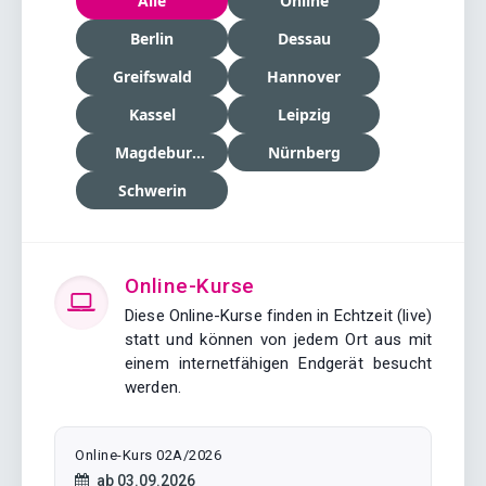
Alle
Online
Berlin
Dessau
Greifswald
Hannover
Kassel
Leipzig
Magdeburg
Nürnberg
Schwerin
Online-Kurse
Diese Online-Kurse finden in Echtzeit (live)
statt und können von jedem Ort aus mit
einem internetfähigen Endgerät besucht
werden.
Online-Kurs 02A/2026
Kursstart:
ab
03.09.2026