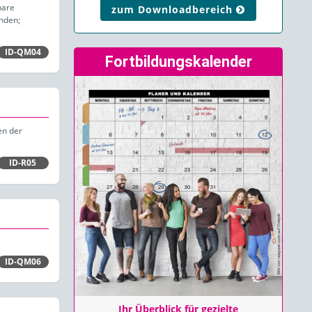
bare
zum Downloadbereich
unden;
ID-QM04
Fortbildungskalender
en der
ID-R05
ID-QM06
Ihr Überblick für gezielte