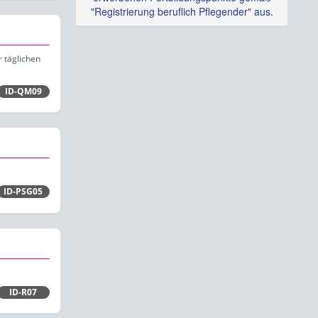
"Registrierung beruflich Pflegender" aus.
 täglichen
ID-QM09
ID-PSG05
ID-R07