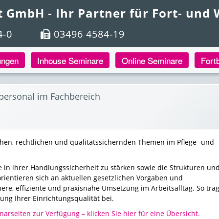
t GmbH - Ihr Partner für Fort- und
4-0
03496 4584-19
ungen
Inhouse Seminare
Online Seminare
Fort
personal im Fachbereich
chen, rechtlichen und qualitätssichernden Themen im Pflege- und
de in ihrer Handlungssicherheit zu stärken sowie die Strukturen un
 orientieren sich an aktuellen gesetzlichen Vorgaben und
re, effiziente und praxisnahe Umsetzung im Arbeitsalltag. So tra
ng Ihrer Einrichtungsqualität bei.
arseiten zur Verfügung – klicken Sie hier für eine Übersicht.