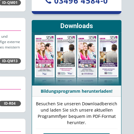
03496 4584-0
ID-QM01
Downloads
g und
fige externe
hes meistern
ID-QM13
Bildungsprogramm herunterladen!
ID-R04
Besuchen Sie unseren Downloadbereich
und laden Sie sich unsere aktuellen
Programmflyer bequem im PDF-Format
herunter.