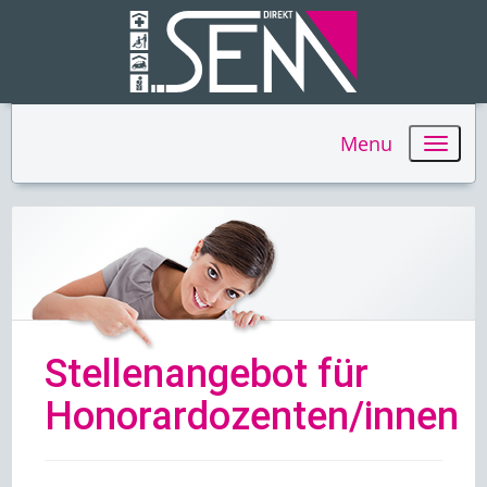
Menu
Stellenangebot für
Honorardozenten/innen